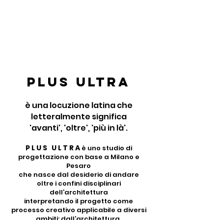
PLUS ULTRA
è una locuzione latina che
letteralmente significa
'avanti', 'oltre', 'più in là'.
P L U S U L T R A
è uno studio di
progettazione con base a Milano e
Pesaro
che nasce dal desiderio di andare
oltre i confini disciplinari
dell’architettura
interpretando il progetto come
processo creativo applicabile a diversi
ambiti: dall’architettura,