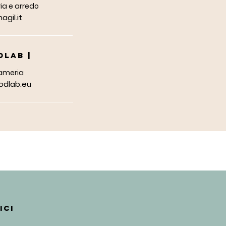
a e arredo
gil.it
DLAB |
ameria
dlab.eu
ICI