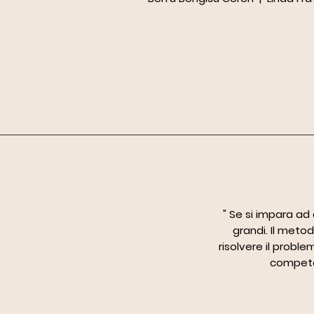
" Se si impara ad
grandi. Il met
risolvere il probl
competen