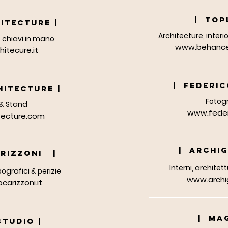
| TO
ITECTURE |
Architecture, interio
e chiavi in mano
www.behance
itecure.it
| FEDERIC
HITECTURE |
Fotog
 & Stand
www.federi
tecture.com
| ARCHI
ARIZZONI |
Interni, archite
opografici & perizie
www.archi
arizzoni.it
| mAG
STUDIO |