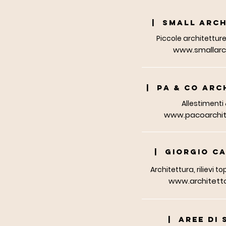
| SMALL ARCH
Piccole architettur
www.smallarch
| PA & Co ARC
Allestimenti
www.pacoarchi
| GIORGIO C
Architettura, rilievi t
www.architettoc
| AREE DI 