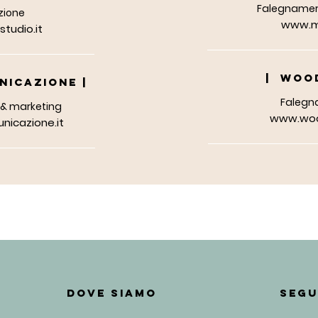
Falegnameri
zione
www.ma
tudio.it
| WOO
NICAZIONE |
Falegn
& marketing
www.woo
icazione.it
DOVE SIAMO
SEGU