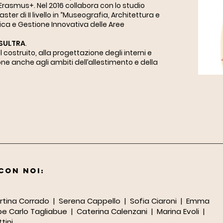
rasmus+. Nel 2016 collabora con lo studio
ter di II livello in “Museografia, Architettura e
ca e Gestione Innovativa delle Aree
SULTRA
.
del costruito, alla progettazione degli interni e
one anche agli ambiti dell’allestimento e della
con noi:
Martina Corrado | Serena Cappello | Sofia Ciaroni | Emma
e Carlo Tagliabue | Caterina Calenzani | Marina Evoli |
tini