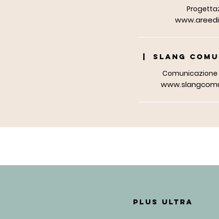
Progetta
www.areedis
| SLANG COMU
Comunicazione 
www.slangcomun
PLUS ULTRA