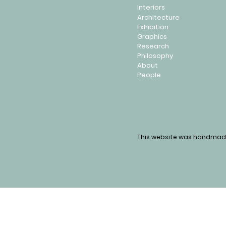
Interiors
Architecture
Exhibition
Graphics
Research
Philosophy
About
People
This website was handmad