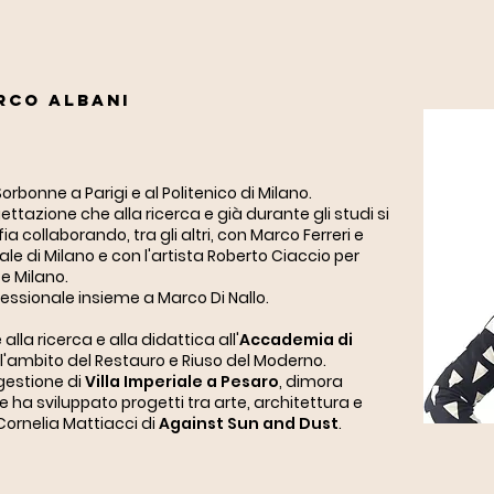
TRA
rco Albani
PROJECTS
A
Philosophy
Profile
P
Sorbonne a Parigi e al Politenico di Milano.
ttazione che alla ricerca e già durante gli studi si
 collaborando, tra gli altri, con Marco Ferreri e
ale di Milano e con l'artista Roberto Ciaccio per
 Milano.
ofessionale insieme a Marco Di Nallo.
 alla ricerca e alla didattica all'
Accademia di
ll'ambito del Restauro e Riuso del Moderno.
 gestione di
Villa Imperiale a Pesaro
, dimora
e ha sviluppato progetti tra arte, architettura e
Cornelia Mattiacci di
Against Sun and Dust
.