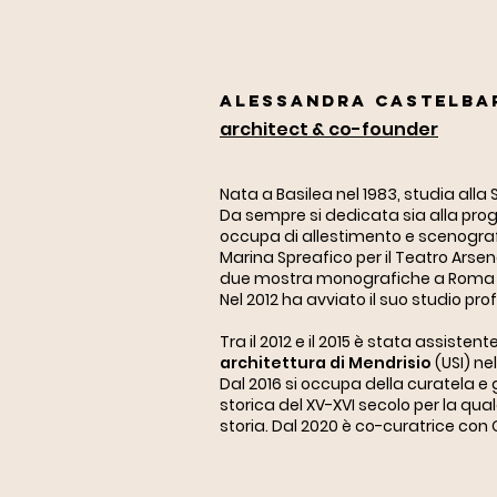
PLUS UL
Alessandra Castelba
architect & co-founder
Nata a Basilea nel 1983, studia alla 
Da sempre si dedicata sia alla proge
occupa di allestimento e scenografia
Marina Spreafico per il Teatro Arsen
due mostra monografiche a Roma e
Nel 2012 ha avviato il suo studio pr
Tra il 2012 e il 2015 è stata assistente
architettura di Mendrisio
(USI) ne
Dal 2016 si occupa della curatela e
storica del XV-XVI secolo per la qual
storia. Dal 2020 è co-curatrice con 