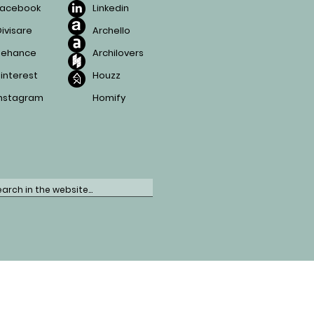
Facebook
Linkedin
ivisare
Archello
Behance
Archilovers
interest
Houzz
Instagram
Homify