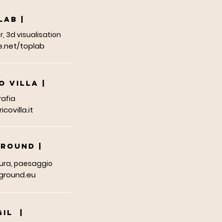
PLAB
|
r, 3d visualisation
.net/toplab
O VILLA |
rafia
covilla.it
GROUND |
ttura, paesaggio
ground.eu
IL |