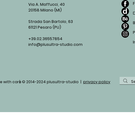
Via A. Maffucci, 40
20158 Milano (MI)
D
Strada San Bartolo, 63
61121 Pesaro (PU)
P
+39.02.36557854
info@plusultra-studio.com
e with care
| © 2014-2024 plusultra-studio |
privacy policy