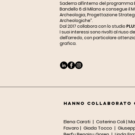
Saderra
all’interno del programma E
Bandello 6 di Milano e consegue il Mas
Archeologia, Progettazione Strategi
Archeologiche”.
Dal 2017 collabora con lo studio
PLU
I suoi interessi sono rivolti al riuso 
dell’arredo, con particolare attenzi
grafica.
hanno collaborato 
Elena Carati | Caterina Coli | 
Favaro | Giada Tocco | Giusepp
Berfu Bengisu Goren | Linda Frat