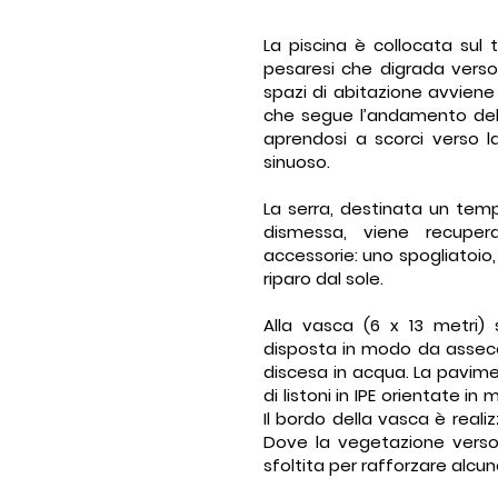
La piscina è collocata sul 
pesaresi che digrada verso l
spazi di abitazione avviene 
che segue l’andamento del te
aprendosi a scorci verso 
sinuoso.
La serra, destinata un temp
dismessa, viene recuper
accessorie: uno spogliatoio
riparo dal sole.
Alla vasca (6 x 13 metri)
disposta in modo da assec
discesa in acqua. La pavime
di listoni in IPE orientate 
Il bordo della vasca è realiz
Dove la vegetazione verso 
sfoltita per rafforzare alcune