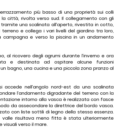
terrazzamento più basso di una proprietà sui colli
a città, rivolta verso sud. Il collegamento con gli
tramite una scalinata all’aperto, rivestita in cotto,
rreno e collega i vari livelli del giardino tra loro,
la campagna e verso la piscina in un andamento
o, al ricovero degli agrumi durante l’inverno e ora
ata e destinata ad ospitare alcune funzioni
, un bagno, una cucina e una piccola zona pranzo al
 si accede nell’angolo nord-est da una scalinata
ondare l’andamento digradante del terreno con la
ntazione intorno alla vasca è realizzata con fasce
in modo da assecondare la direttrice del bordo vasca.
zato con liste sottili di legno della stessa essenza.
valle risultava meno fitta è stata ulteriormente
 visuali verso il mare.